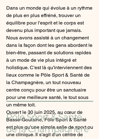
Dans un monde qui évolue à un rythme 
de plus en plus effréné, trouver un 
équilibre pour l'esprit et le corps est 
devenu plus important que jamais. 
Nous avons assisté à un changement 
dans la façon dont les gens abordent le 
bien-être, passant de solutions rapides 
à un mode de vie plus intégré et 
holistique. C'est là qu'interviennent des 
lieux comme le Pôle Sport & Santé de 
la Champagnère, un tout nouveau 
centre conçu pour être un sanctuaire 
pour une meilleure santé, le tout sous 
un même toit.
Ouvert le 30 juin 2025, au cœur de 
Pôle Sport & Santé
Basse-Goulaine, Pôle Sport & Santé 
de la Champagnère
est plus qu'une simple salle de sport ou 
une clinique. Il s'agit d'un centre de 