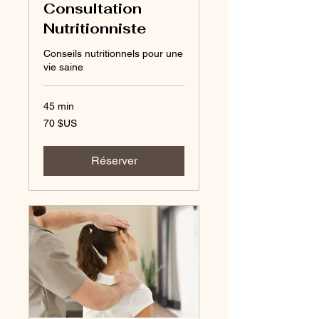
Consultation
Nutritionniste
Conseils nutritionnels pour une
vie saine
45 min
70
70 $US
dollars
des
États-
Unis
Réserver