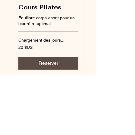
Cours Pilates
Équilibre corps-esprit pour un
bien-être optimal
Chargement des jours...
20
20 $US
dollars
des
États-
Unis
Réserver
Pôle Sport & Santé
de la Champagnère