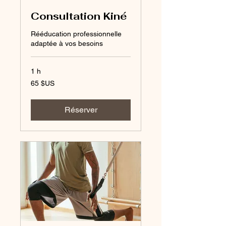
Consultation Kiné
Rééducation professionnelle
adaptée à vos besoins
1 h
65
65 $US
dollars
des
États-
Unis
Réserver